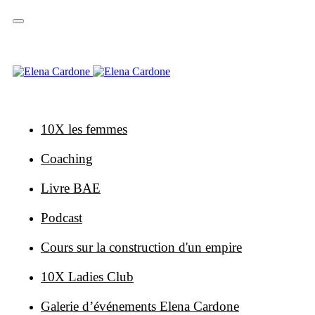
Sauter
Sauter
les
à
liens
la
navigation
primaire
Skip
to
content
10X les femmes
Coaching
Livre BAE
Podcast
Cours sur la construction d'un empire
10X Ladies Club
Galerie d’événements Elena Cardone