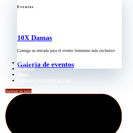
Eventos
10X Damas
Consiga su entrada para el evento femenino más exclusivo
Tienda
Galería de eventos
Podcast
Blogs
Póngase en contacto con
Asegure su suite