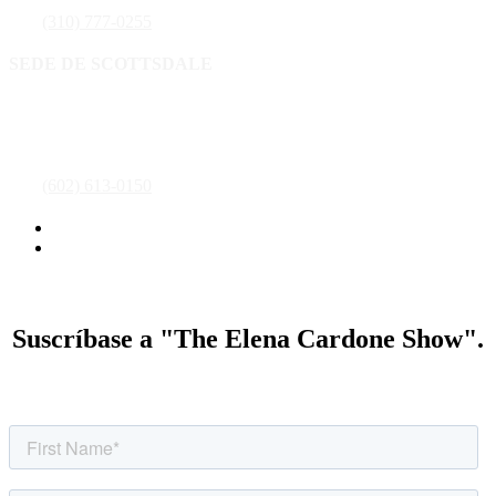
Tel:
(310) 777-0255
SEDE DE SCOTTSDALE
16435 N. Scottsdale Road ,Suite 400
Scottsdale, AZ 85254
Tel:
(602) 613-0150
Política de privacidad
Condiciones generales
Suscríbase a "The Elena Cardone Show".