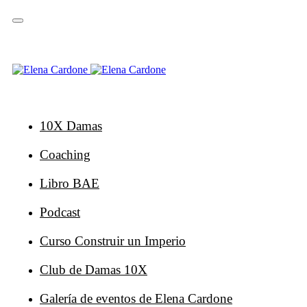
Saltar
Saltar
enlaces
a
la
navegación
principal
Ir
al
contenido
10X Damas
Coaching
Libro BAE
Podcast
Curso Construir un Imperio
Club de Damas 10X
Galería de eventos de Elena Cardone