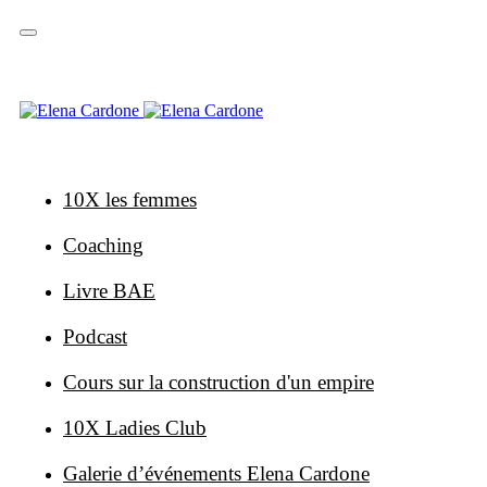
Sauter
Sauter
les
à
liens
la
navigation
primaire
Skip
to
content
10X les femmes
Coaching
Livre BAE
Podcast
Cours sur la construction d'un empire
10X Ladies Club
Galerie d’événements Elena Cardone