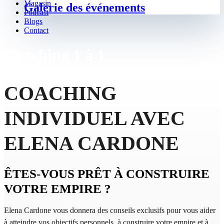
Magasin
Galerie des événements
Podcast
Blogs
Contact
Coaching 1 à 1
COACHING
INDIVIDUEL AVEC
ELENA CARDONE
ÊTES-VOUS PRÊT À CONSTRUIRE
VOTRE EMPIRE ?
Elena Cardone vous donnera des conseils exclusifs pour vous aider
à atteindre vos objectifs personnels, à construire votre empire et à