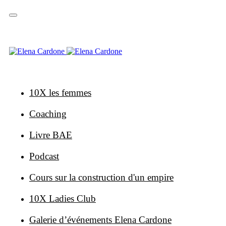
Sauter
Sauter
les
à
liens
la
navigation
primaire
Skip
to
content
10X les femmes
Coaching
Livre BAE
Podcast
Cours sur la construction d'un empire
10X Ladies Club
Galerie d’événements Elena Cardone