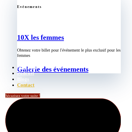
Evénements
10X les femmes
Obtenez votre billet pour l'événement le plus exclusif pour les
femmes
Magasin
Galerie des événements
Podcast
Blogs
Contact
Sécurisez votre suite !