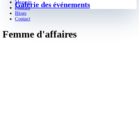
Magasin
Galerie des événements
Podcast
Blogs
Contact
Femme d'affaires