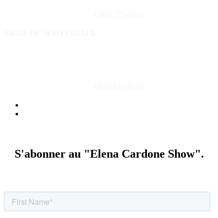
Téléphone : (310) 777-0255
(310) 777-0255
SIÈGE DE SCOTTSDALE
16435 N. Scottsdale Road ,Suite 400
Scottsdale, AZ 85254
Téléphone : (602) 613-0150
(602) 613-0150
Politique de confidentialité
Conditions générales d'utilisation
S'abonner au "Elena Cardone Show".