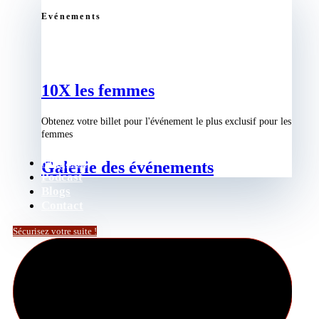
Evénements
10X les femmes
Obtenez votre billet pour l'événement le plus exclusif pour les
femmes
Magasin
Galerie des événements
Podcast
Blogs
Contact
Sécurisez votre suite !