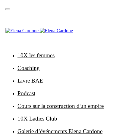
Sauter
Sauter
les
à
liens
la
navigation
primaire
Skip
to
content
10X les femmes
Coaching
Livre BAE
Podcast
Cours sur la construction d'un empire
10X Ladies Club
Galerie d’événements Elena Cardone