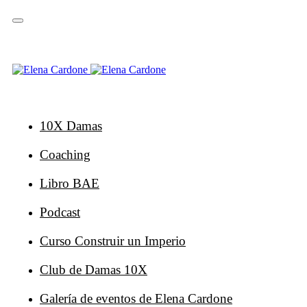
Saltar
Saltar
enlaces
a
la
navegación
principal
Ir
al
contenido
10X Damas
Coaching
Libro BAE
Podcast
Curso Construir un Imperio
Club de Damas 10X
Galería de eventos de Elena Cardone