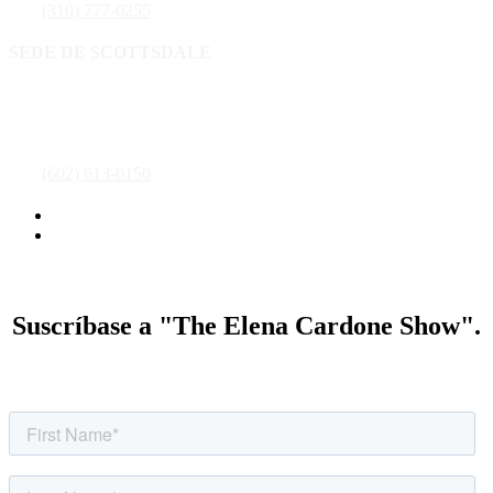
Tel:
(310) 777-0255
SEDE DE SCOTTSDALE
16435 N. Scottsdale Road ,Suite 400
Scottsdale, AZ 85254
Tel:
(602) 613-0150
Política de privacidad
Condiciones generales
Suscríbase a "The Elena Cardone Show".