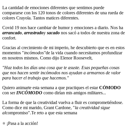
La cantidad de emociones diferentes que sentimos puede
compararse con los 120 tonos de colores diferentes de una rueda de
colores Crayola. Tantos matices diferentes.
Covid 19 nos hace cambiar de humor y emociones a diario. Nos ha
arrancado
,
arrastrado
y
sacado
nos sacó a todos de nuestra zona de
confort.
Gracias al crecimiento de mi imperio, he descubierto que es en estos
momentos "
incómodos"
de la vida cuando necesitamos profundizar
en nosotros mismos. Como dijo Elenor Roosevelt,
"Haz todos los días una cosa que te asuste. Esas pequeñas cosas
que nos hacen sentir incómodos nos ayudan a armarnos de valor
para hacer el trabajo que hacemos."
Quiero animarte esta semana a que practiques el estar
CÓMODO
con ser
INCÓMODO
como dirían mis amigos militares...
La forma de que la creatividad vuelva a fluir es comprometiéndose.
Como dice mi marido, Grant Cardone, "
la creatividad sigue
al
compromiso"
.
Te reto a que esta semana
⭐ ¡Pasa a la acción!