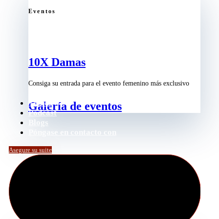
Eventos
10X Damas
Consiga su entrada para el evento femenino más exclusivo
Tienda
Galería de eventos
Podcast
Blogs
Póngase en contacto con
Asegure su suite