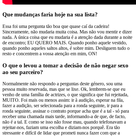
Que mudanças faria hoje na sua lista?
Essa foi uma pergunta tão boa que quase caí da cadeira!
Sinceramente, não mudaria muita coisa. Mas não vou mentir e dizer
nada. A única coisa que eu mudaria é a atenção dada durante a noite
de encontro; EU QUERO MAIS. Quando ponho aquele vestido,
quando ponho aqueles saltos altos, é sobre mim. Desliguem tudo o
resto e concentrem a vossa atenção em mim, ON!
O que o levou a tomar a decisão de não negar sexo
ao seu parceiro?
Normalmente não respondo a perguntas deste género, sou uma
pessoa muito reservada, mas que se lixe. Ok, lembrem-se que eu
venho de uma família de actrizes, o que significa que fui rejeitada,
MUITO. Foi mais ou menos assim: ir à audição, esperar na fila,
fazer a audição, ser selecionada para a ronda seguinte, ir para a
ronda seguinte, assinar o contrato porque acha que é a tal - só para
receber uma chamada mais tarde, informando-a de que, de facto,
não é a tal. E como se isso não fosse mau, quando telefonavam a
rejeitar-nos, faziam uma escolha e diziam-nos porquê. Era tão
stressante e difícil de lidar que prometi nunca fazer com que a