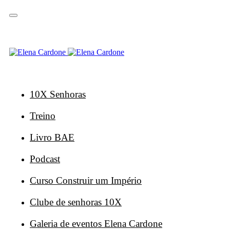
Saltar
Saltar
ligações
para
a
navegação
principal
Saltar
para
o
conteúdo
10X Senhoras
Treino
Livro BAE
Podcast
Curso Construir um Império
Clube de senhoras 10X
Galeria de eventos Elena Cardone