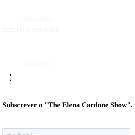
Aventura, FL 33180
Telefone:
(310) 777-0255
SEDE EM SCOTTSDALE
16435 N. Scottsdale Road ,Suite 400
Scottsdale, AZ 85254
Telefone:
(602) 613-0150
Política de privacidade
Termos e condições
Subscrever o "The Elena Cardone Show".