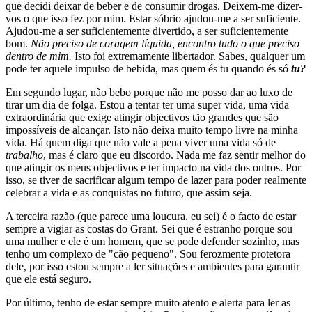
que decidi deixar de beber e de consumir drogas. Deixem-me dizer-
vos o que isso fez por mim. Estar sóbrio ajudou-me a ser suficiente.
Ajudou-me a ser suficientemente divertido, a ser suficientemente
bom.
Não preciso de coragem líquida, encontro tudo o que preciso
dentro de mim.
Isto foi extremamente libertador. Sabes, qualquer um
pode ter aquele impulso de bebida, mas quem és tu quando és só
tu?
Em segundo lugar, não bebo porque não me posso dar ao luxo de
tirar um dia de folga. Estou a tentar ter uma super vida, uma vida
extraordinária que exige atingir objectivos tão grandes que são
impossíveis de alcançar. Isto não deixa muito tempo livre na minha
vida. Há quem diga que não vale a pena viver uma vida só de
trabalho
, mas é claro que eu discordo. Nada me faz sentir melhor do
que atingir os meus objectivos e ter impacto na vida dos outros. Por
isso, se tiver de sacrificar algum tempo de lazer para poder realmente
celebrar a vida e as conquistas no futuro, que assim seja.
A terceira razão (que parece uma loucura, eu sei) é o facto de estar
sempre a vigiar as costas do Grant. Sei que é estranho porque sou
uma mulher e ele é um homem, que se pode defender sozinho, mas
tenho um complexo de "cão pequeno". Sou ferozmente protetora
dele, por isso estou sempre a ler situações e ambientes para garantir
que ele está seguro.
Por último, tenho de estar sempre muito atento e alerta para ler as