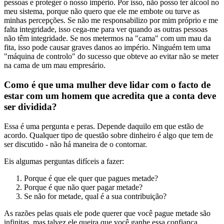
pessoas e proteger o nosso império. Por isso, não posso ter álcool no
meu sistema, porque não quero que ele me embote ou turve as
minhas percepções. Se não me responsabilizo por mim próprio e me
falta integridade, isso cega-me para ver quando as outras pessoas
não têm integridade. Se nos metermos na "cama" com um mau da
fita, isso pode causar graves danos ao império. Ninguém tem uma
"máquina de controlo" do sucesso que obteve ao evitar não se meter
na cama de um mau empresário.
Como é que uma mulher deve lidar com o facto de
estar com um homem que acredita que a conta deve
ser dividida?
Essa é uma pergunta e peras. Depende daquilo em que estão de
acordo. Qualquer tipo de questão sobre dinheiro é algo que tem de
ser discutido - não há maneira de o contornar.
Eis algumas perguntas difíceis a fazer:
Porque é que ele quer que pagues metade?
Porque é que não quer pagar metade?
Se não for metade, qual é a sua contribuição?
As razões pelas quais ele pode querer que você pague metade são
infinitas, mas talvez ele queira que você ganhe essa confiança