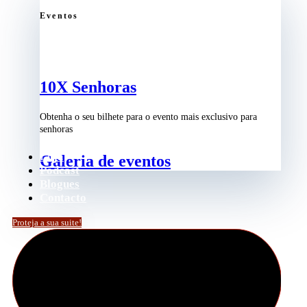
Eventos
10X Senhoras
Obtenha o seu bilhete para o evento mais exclusivo para
senhoras
Loja
Galeria de eventos
Podcast
Blogues
Contacto
Proteja a sua suite!