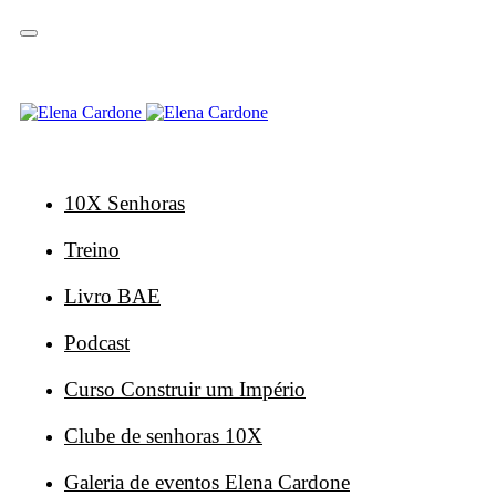
Saltar
Saltar
ligações
para
a
navegação
principal
Saltar
para
o
conteúdo
10X Senhoras
Treino
Livro BAE
Podcast
Curso Construir um Império
Clube de senhoras 10X
Galeria de eventos Elena Cardone