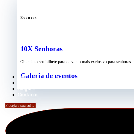
Eventos
10X Senhoras
Obtenha o seu bilhete para o evento mais exclusivo para senhoras
Galeria de eventos
Loja
Podcast
Blogues
Contacto
Proteja a sua suite!