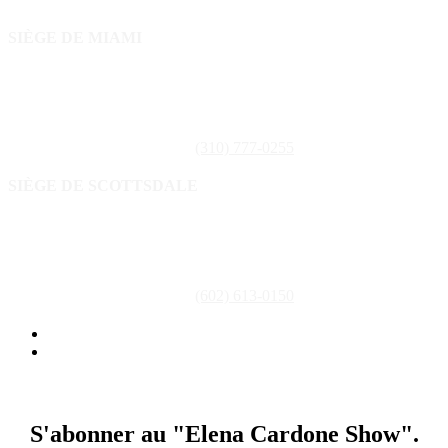
SIÈGE DE MIAMI
18909 NE 29th Ave,
Aventura, FL 33180
Téléphone : (310) 777-0255
(310) 777-0255
SIÈGE DE SCOTTSDALE
16435 N. Scottsdale Road ,Suite 400
Scottsdale, AZ 85254
Téléphone : (602) 613-0150
(602) 613-0150
Politique de confidentialité
Conditions générales d'utilisation
S'abonner au "Elena Cardone Show".