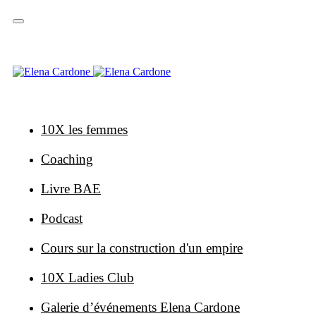
Sauter
Sauter
les
à
liens
la
navigation
primaire
Skip
to
content
10X les femmes
Coaching
Livre BAE
Podcast
Cours sur la construction d'un empire
10X Ladies Club
Galerie d’événements Elena Cardone