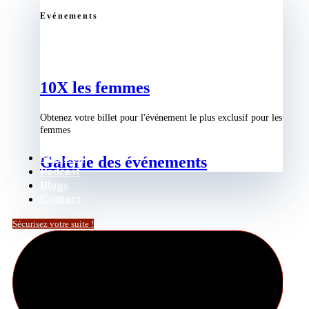
Evénements
10X les femmes
Obtenez votre billet pour l'événement le plus exclusif pour les
femmes
Magasin
Galerie des événements
Podcast
Blogs
Contact
Sécurisez votre suite !