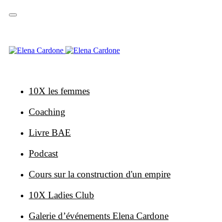
Sauter
Sauter
les
à
liens
la
navigation
primaire
Skip
to
content
10X les femmes
Coaching
Livre BAE
Podcast
Cours sur la construction d'un empire
10X Ladies Club
Galerie d’événements Elena Cardone