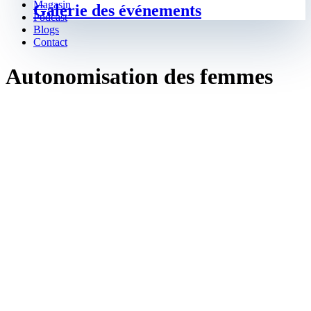
Magasin
Galerie des événements
Podcast
Blogs
Contact
Autonomisation des femmes