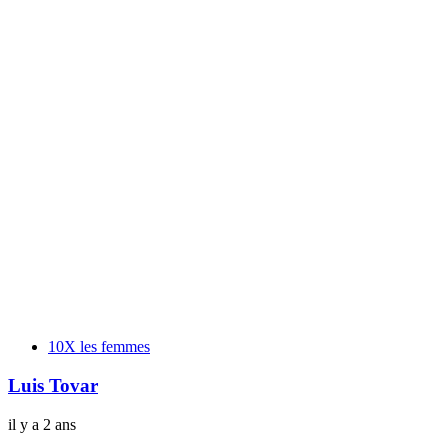
Tags
10X les femmes
Luis Tovar
il y a 2 ans