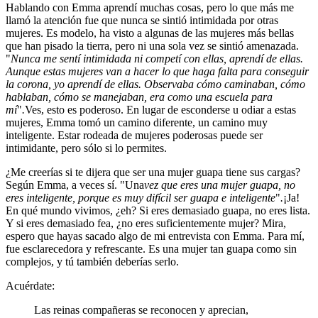
Hablando con Emma aprendí muchas cosas, pero lo que más me
llamó la atención fue que nunca se sintió intimidada por otras
mujeres. Es modelo, ha visto a algunas de las mujeres más bellas
que han pisado la tierra, pero ni una sola vez se sintió amenazada.
"
Nunca me sentí intimidada ni competí con ellas, aprendí de ellas.
Aunque estas mujeres van a hacer lo que haga falta para conseguir
la corona, yo aprendí de ellas. Observaba cómo caminaban, cómo
hablaban, cómo se manejaban, era como una escuela para
mí
"
.
Ves, esto es poderoso. En lugar de esconderse u odiar a estas
mujeres, Emma tomó un camino diferente, un camino muy
inteligente. Estar rodeada de mujeres poderosas puede ser
intimidante, pero sólo si lo permites.
¿Me creerías si te dijera que ser una mujer guapa tiene sus cargas?
Según Emma, a veces sí. "Una
vez que eres una mujer guapa, no
eres inteligente, porque es muy difícil ser guapa e inteligente
"
.
¡Ja!
En qué mundo vivimos, ¿eh? Si eres demasiado guapa, no eres lista.
Y si eres demasiado fea, ¿no eres suficientemente mujer? Mira,
espero que hayas sacado algo de mi entrevista con Emma. Para mí,
fue esclarecedora y refrescante. Es una mujer tan guapa como sin
complejos, y tú también deberías serlo.
Acuérdate:
Las reinas compañeras se reconocen y aprecian,