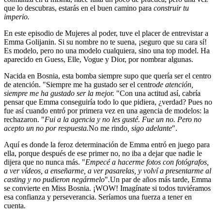
que lo descubras, estarás en el buen camino para
construir tu
imperio.
En este episodio de Mujeres al poder, tuve el placer de entrevistar a
Emma Golijanin. Si su nombre no te suena, ¡seguro que su cara sí!
Es modelo, pero no una modelo cualquiera, sino una top model. Ha
aparecido en Guess, Elle, Vogue y Dior, por nombrar algunas.
Nacida en Bosnia, esta bomba siempre supo que quería ser el centro
de atención. "Siempre me ha gustado ser el centro
de atención,
siempre me ha gustado ser la mejor.
"Con una actitud así, cabría
pensar que Emma conseguiría todo lo que pidiera, ¿verdad? Pues no
fue así cuando entró por primera vez en una agencia de modelos: la
rechazaron. "
Fui a la agencia y no les gusté. Fue un no. Pero no
acepto un no por respuesta.
No me rindo
, sigo adelante
".
Aquí es donde la feroz determinación de Emma entró en juego para
ella, porque después de ese primer no, no iba a dejar que nadie le
dijera que no nunca más. "
Empecé a hacerme fotos con fotógrafos,
a ver vídeos, a enseñarme, a ver pasarelas, y volví a presentarme al
casting y no pudieron negármelo
"
.
Un par de años más tarde, Emma
se convierte en Miss Bosnia. ¡WOW! Imagínate si todos tuviéramos
esa confianza y perseverancia. Seríamos una fuerza a tener en
cuenta.