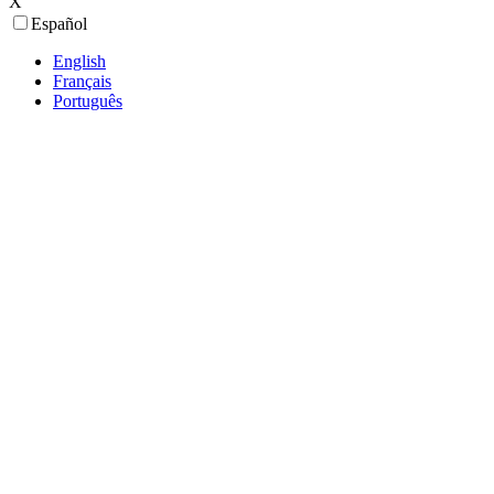
X
Español
English
Français
Português