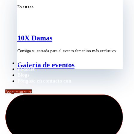
Eventos
10X Damas
Consiga su entrada para el evento femenino más exclusivo
Tienda
Galería de eventos
Podcast
Blogs
Póngase en contacto con
Asegure su suite