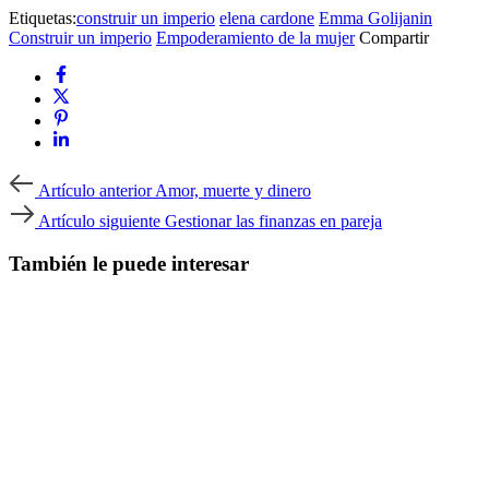
Etiquetas:
construir un imperio
elena cardone
Emma Golijanin
Construir un imperio
Empoderamiento de la mujer
Compartir
Artículo
Artículo anterior
Amor, muerte y dinero
anterior
Artículo
Artículo siguiente
Gestionar las finanzas en pareja
siguiente
También le puede interesar