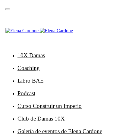
Saltar
Saltar
enlaces
a
la
navegación
principal
Ir
al
contenido
10X Damas
Coaching
Libro BAE
Podcast
Curso Construir un Imperio
Club de Damas 10X
Galería de eventos de Elena Cardone