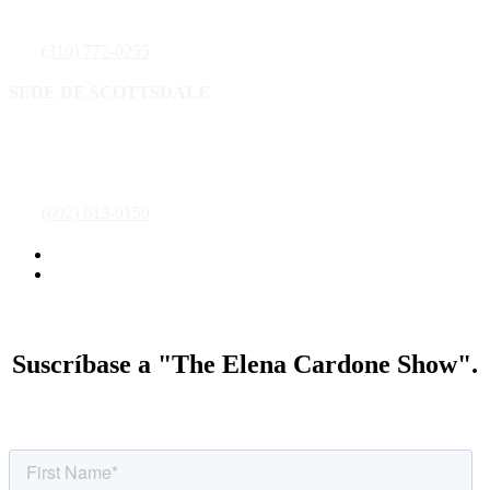
Aventura, FL 33180
Tel:
(310) 777-0255
SEDE DE SCOTTSDALE
16435 N. Scottsdale Road ,Suite 400
Scottsdale, AZ 85254
Tel:
(602) 613-0150
Política de privacidad
Condiciones generales
Suscríbase a "The Elena Cardone Show".