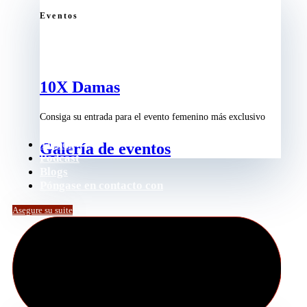
Eventos
10X Damas
Consiga su entrada para el evento femenino más exclusivo
Tienda
Galería de eventos
Podcast
Blogs
Póngase en contacto con
Asegure su suite