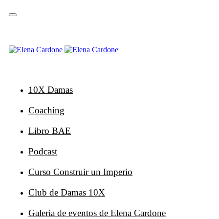
Saltar
Saltar
enlaces
a
la
navegación
principal
Ir
al
contenido
10X Damas
Coaching
Libro BAE
Podcast
Curso Construir un Imperio
Club de Damas 10X
Galería de eventos de Elena Cardone