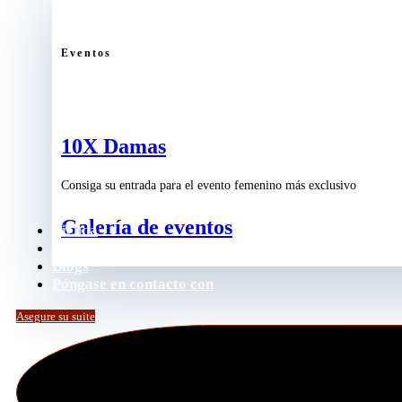
Eventos
10X Damas
Consiga su entrada para el evento femenino más exclusivo
Galería de eventos
Tienda
Podcast
Blogs
Póngase en contacto con
Asegure su suite