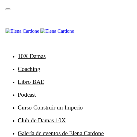
Saltar
Saltar
enlaces
a
la
navegación
principal
Ir
al
contenido
10X Damas
Coaching
Libro BAE
Podcast
Curso Construir un Imperio
Club de Damas 10X
Galería de eventos de Elena Cardone