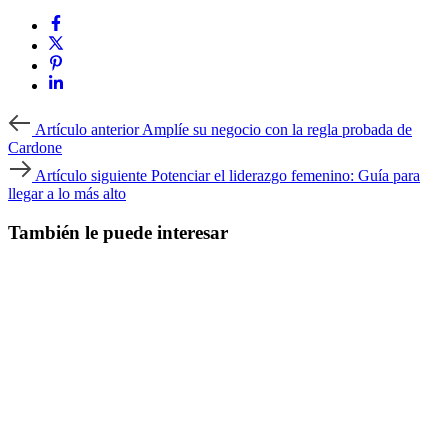
Artículo
Artículo anterior
Amplíe su negocio con la regla probada de
anterior
Cardone
Artículo
Artículo siguiente
Potenciar el liderazgo femenino: Guía para
siguiente
llegar a lo más alto
También le puede interesar