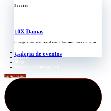
Eventos
10X Damas
Consiga su entrada para el evento femenino más exclusivo
Tienda
Galería de eventos
Podcast
Blogs
Póngase en contacto con
Asegure su suite