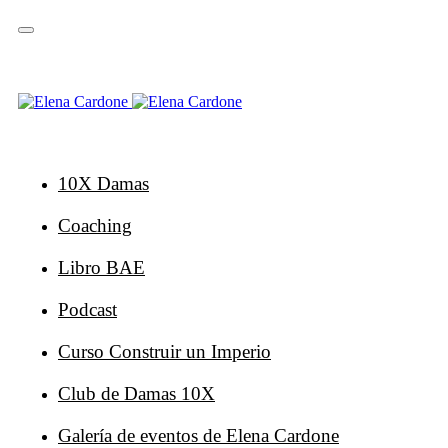
Saltar
Saltar
enlaces
a
la
navegación
principal
Ir
al
contenido
10X Damas
Coaching
Libro BAE
Podcast
Curso Construir un Imperio
Club de Damas 10X
Galería de eventos de Elena Cardone