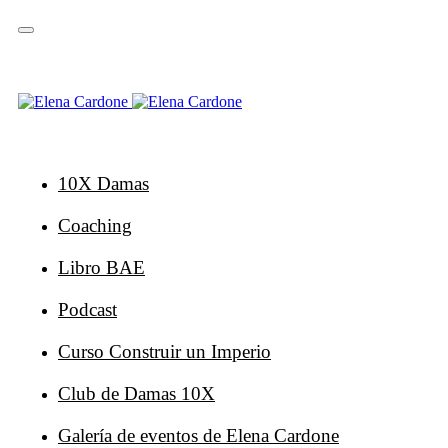
Saltar
Saltar
enlaces
a
la
navegación
principal
Ir
al
contenido
10X Damas
Coaching
Libro BAE
Podcast
Curso Construir un Imperio
Club de Damas 10X
Galería de eventos de Elena Cardone