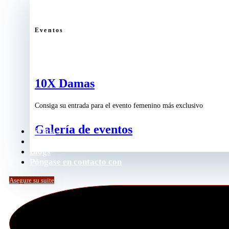
Eventos
10X Damas
Consiga su entrada para el evento femenino más exclusivo
Galería de eventos
Tienda
Podcast
Blogs
Póngase en contacto con
Asegure su suite