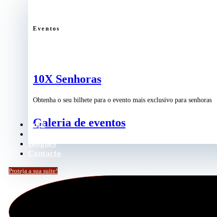
Eventos
10X Senhoras
Obtenha o seu bilhete para o evento mais exclusivo para senhoras
Galeria de eventos
Loja
Podcast
Blogues
Contacto
Proteja a sua suite!