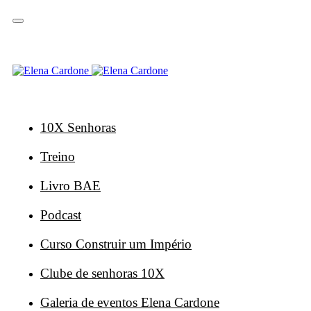
Saltar
Saltar
ligações
para
a
navegação
principal
Saltar
para
o
conteúdo
10X Senhoras
Treino
Livro BAE
Podcast
Curso Construir um Império
Clube de senhoras 10X
Galeria de eventos Elena Cardone